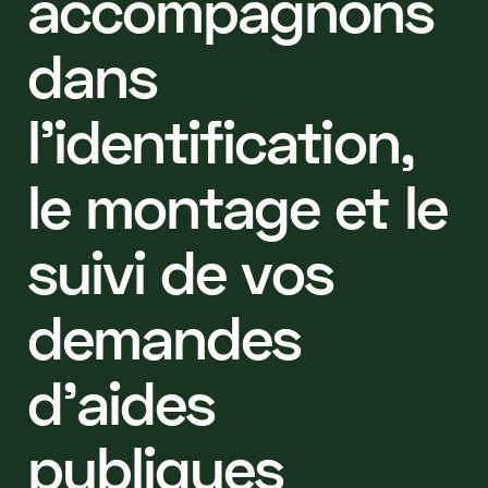
a
c
c
o
m
p
a
g
n
o
n
s
d
a
n
s
l
’
i
d
e
n
t
i
f
i
c
a
t
i
o
n
,
l
e
m
o
n
t
a
g
e
e
t
l
e
s
u
i
v
i
d
e
v
o
s
d
e
m
a
n
d
e
s
d
’
a
i
d
e
s
p
u
b
l
i
q
u
e
s