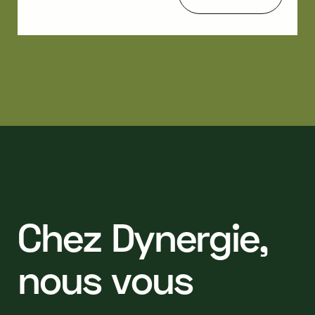
C
h
e
z
D
y
n
e
r
g
i
e
,
n
o
u
s
v
o
u
s