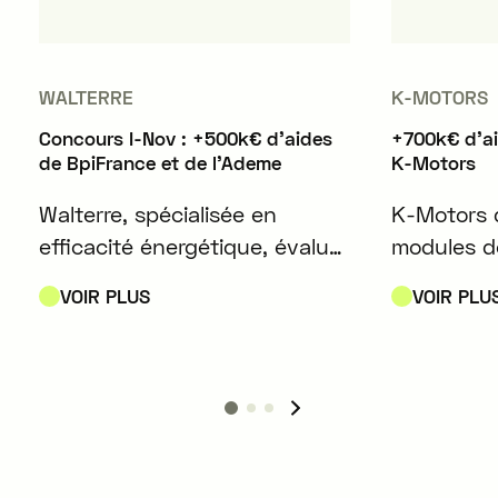
WALTERRE
K-MOTORS
Concours I-Nov : +500k€ d'aides
+700k€ d'a
de BpiFrance et de l'Ademe
K-Motors
Walterre, spécialisée en
K-Motors 
efficacité énergétique, évalue
modules d
et optimise les systèmes CVC
d'énergie
VOIR PLUS
VOIR PLU
des bâtiments, garantissant
play compa
au moins 10% d'amélioration.
les batteri
véhicules 