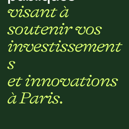
v
i
s
a
n
t
à
s
o
u
t
e
n
i
r
v
o
s
i
n
v
e
s
t
i
s
s
e
m
e
n
t
s
e
t
i
n
n
o
v
a
t
i
o
n
s
à
P
a
r
i
s
.