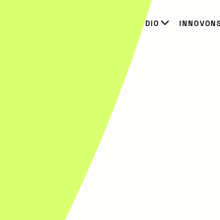
IERS
RESSOURCES
STUDIO
INNOVON