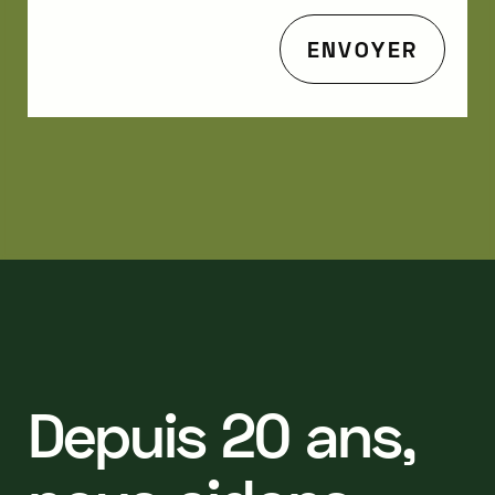
D
e
p
u
i
s
2
0
a
n
s
,