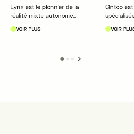
Lynx est le pionnier de la
Cintoo est
réalité mixte autonome
spécialisé
(AR+VR) avec le casque Lynx-
données 3
VOIR PLUS
VOIR PLU
R1. Conçu avec précision en
jumeaux n
France, l'appareil permet aux
bâtiments
professionnels et aux
industries du monde entier de
transformer leur façon de
travailler, de se former et
d'apprendre.