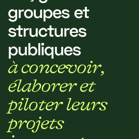
g
r
o
u
p
e
s
e
t
s
t
r
u
c
t
u
r
e
s
p
u
b
l
i
q
u
e
s
à
c
o
n
c
e
v
o
i
r
,
é
l
a
b
o
r
e
r
e
t
p
i
l
o
t
e
r
l
e
u
r
s
p
r
o
j
e
t
s