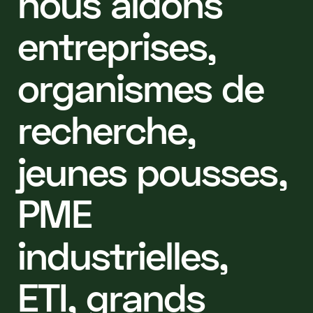
n
o
u
s
a
i
d
o
n
s
e
n
t
r
e
p
r
i
s
e
s
,
o
r
g
a
n
i
s
m
e
s
d
e
r
e
c
h
e
r
c
h
e
,
j
e
u
n
e
s
p
o
u
s
s
e
s
,
P
M
E
i
n
d
u
s
t
r
i
e
l
l
e
s
,
E
T
I
,
g
r
a
n
d
s