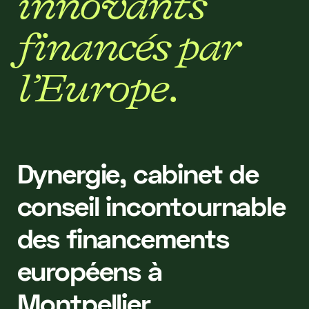
i
n
n
o
v
a
n
t
s
f
i
n
a
n
c
é
s
p
a
r
l
’
E
u
r
o
p
e
.
Dynergie, cabinet de
conseil incontournable
des financements
européens à
Montpellier