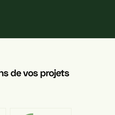
ns
de
vos
projets