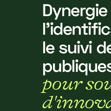
D
y
n
e
r
g
i
e
l
'
i
d
e
n
t
i
f
i
c
l
e
s
u
i
v
i
d
p
u
b
l
i
q
u
e
p
o
u
r
s
o
d
'
i
n
n
o
v