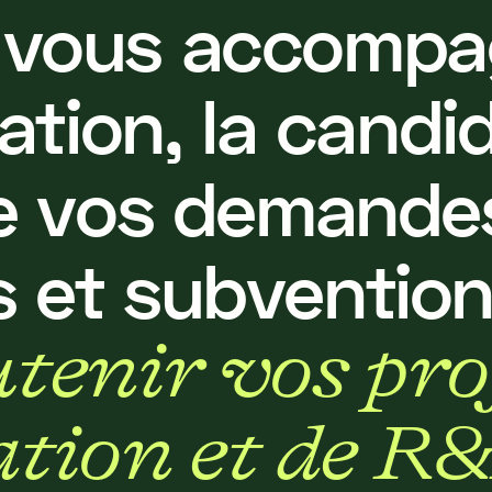
v
o
u
s
a
c
c
o
m
p
a
a
t
i
o
n
,
l
a
c
a
n
d
i
e
v
o
s
d
e
m
a
n
d
e
s
e
t
s
u
b
v
e
n
t
i
o
u
t
e
n
i
r
v
o
s
p
r
o
a
t
i
o
n
e
t
d
e
R
&