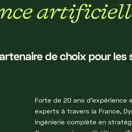
n
c
e
a
r
t
i
f
i
c
i
e
l
l
partenaire de choix pour les
Forte de 20 ans d'expérience 
experts à travers la France, D
ingénierie complète en stratég