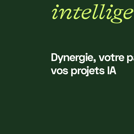
i
n
t
e
l
l
i
g
e
Dynergie, votre 
vos projets IA