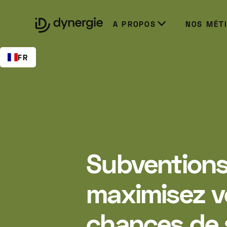
EN
A PROPOS
NOS MÉT
FR
Subventions
maximisez v
chances de 