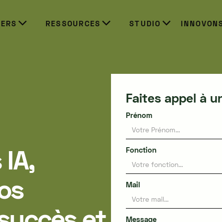
IERS
RESSOURCES
STUDIO
INNOVON
Faites appel à u
Prénom
 IA,
Fonction
os
Mail
succès et
Message