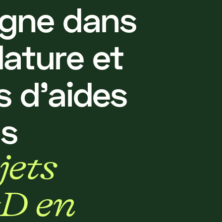
g
n
e
d
a
n
s
d
a
t
u
r
e
e
t
s
d
'
a
i
d
e
s
n
s
j
e
t
s
D
e
n