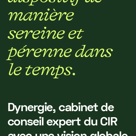
m
a
n
i
è
r
e
s
e
r
e
i
n
e
e
t
p
é
r
e
n
n
e
d
a
n
s
l
e
t
e
m
p
s
.
Dynergie, cabinet de
conseil expert du CIR
avec une vision globale