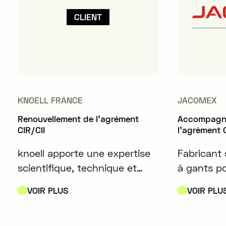
CLIENT
KNOELL FRANCE
JACOMEX
Renouvellement de l'agrément
Accompagne
CIR/CII
l'agrément C
knoell apporte une expertise
Fabricant 
scientifique, technique et
à gants p
réglementaire aux entreprises
contrôlées
VOIR PLUS
VOIR PLU
des secteurs de la chimie, de
notamment
la protection des cultures, des
métallurgi