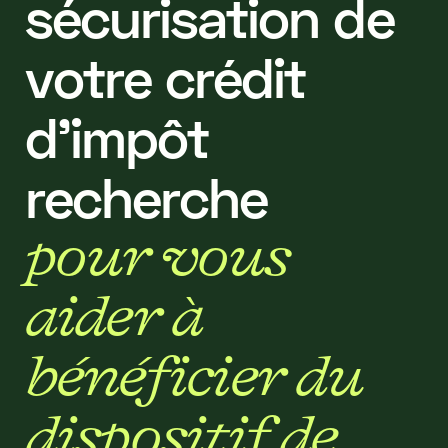
s
é
c
u
r
i
s
a
t
i
o
n
d
e
v
o
t
r
e
c
r
é
d
i
t
d
'
i
m
p
ô
t
r
e
c
h
e
r
c
h
e
p
o
u
r
v
o
u
s
a
i
d
e
r
à
b
é
n
é
f
i
c
i
e
r
d
u
d
i
s
p
o
s
i
t
i
f
d
e