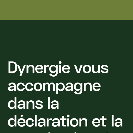
D
y
n
e
r
g
i
e
v
o
u
s
a
c
c
o
m
p
a
g
n
e
d
a
n
s
l
a
d
é
c
l
a
r
a
t
i
o
n
e
t
l
a