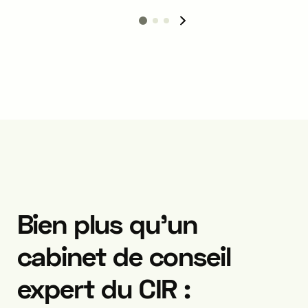
matières fertilisantes, de la
pharmaceu
santé animale et des produits
biotechno
biocides.
nucléaires
Bien plus qu’un
cabinet de conseil
expert du CIR :