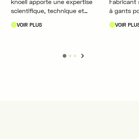
knoell apporte une expertise
Fabricant 
scientifique, technique et
à gants p
réglementaire aux entreprises
contrôlées
VOIR PLUS
VOIR PLU
des secteurs de la chimie, de
notamment
la protection des cultures, des
métallurgi
matières fertilisantes, de la
pharmaceu
santé animale et des produits
biotechno
biocides.
nucléaires