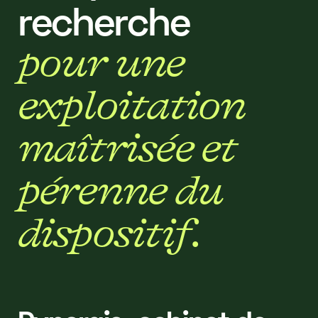
r
e
c
h
e
r
c
h
e
p
o
u
r
u
n
e
e
x
p
l
o
i
t
a
t
i
o
n
m
a
î
t
r
i
s
é
e
e
t
p
é
r
e
n
n
e
d
u
d
i
s
p
o
s
i
t
i
f
.