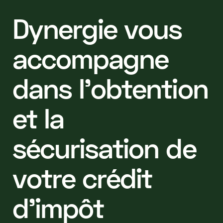
D
y
n
e
r
g
i
e
v
o
u
s
a
c
c
o
m
p
a
g
n
e
d
a
n
s
l
’
o
b
t
e
n
t
i
o
n
e
t
l
a
s
é
c
u
r
i
s
a
t
i
o
n
d
e
v
o
t
r
e
c
r
é
d
i
t
d
'
i
m
p
ô
t