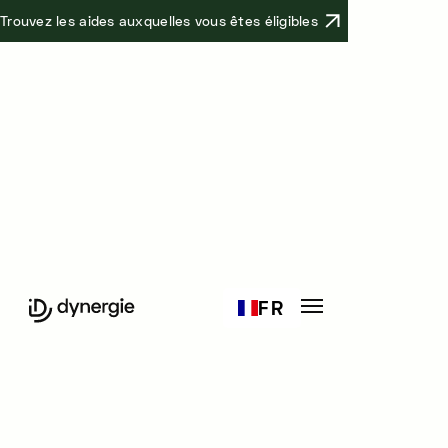
Trouvez les aides auxquelles vous êtes éligibles
Cas clients
Affiliz
+1M€ de levier
FR
bancaire