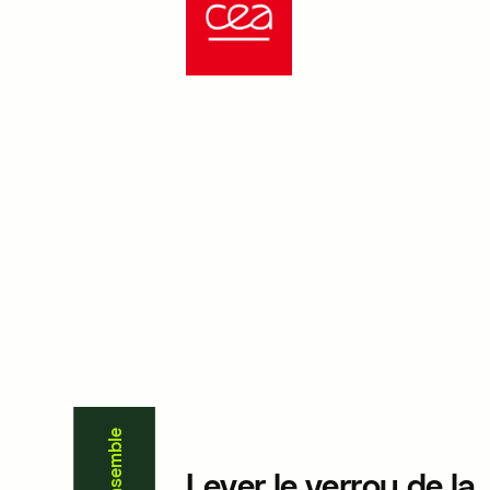
Innovons ensemble
Nos experts sont là pour vous
répondre.
Lever le verrou de la