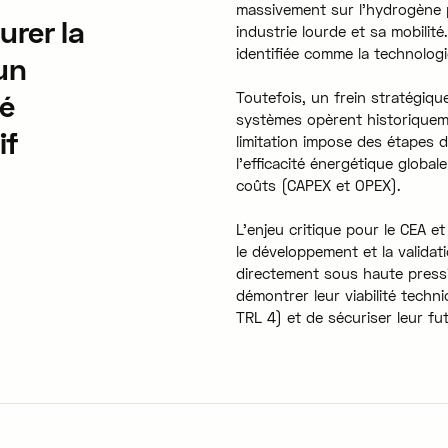
massivement sur l'hydrogène 
urer la
industrie lourde et sa mobilité
identifiée comme la technologi
 un
é
Toutefois, un frein stratégiqu
systèmes opèrent historiquem
if
limitation impose des étapes 
l'efficacité énergétique global
coûts (CAPEX et OPEX).
L'enjeu critique pour le CEA 
le développement et la validat
directement sous haute pressi
démontrer leur viabilité tech
TRL 4) et de sécuriser leur fut