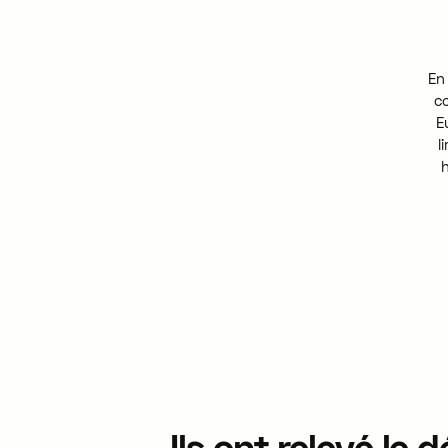
En
c
E
l
Ils
ont
relevé
le
d