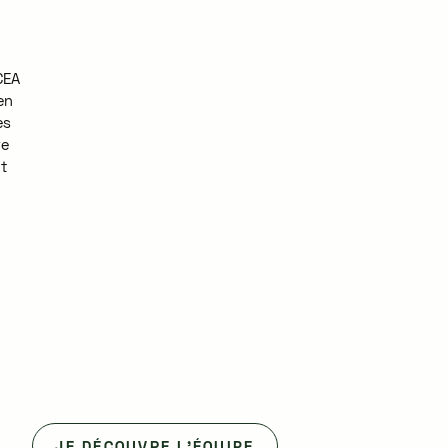
CEA
en
es
re
t
JE DÉCOUVRE L'ÉQUIPE