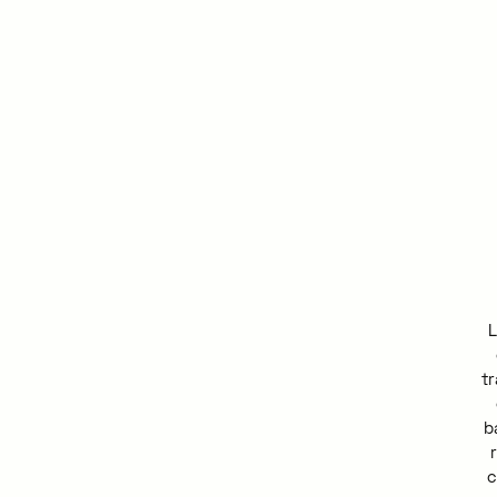
L
t
b
c