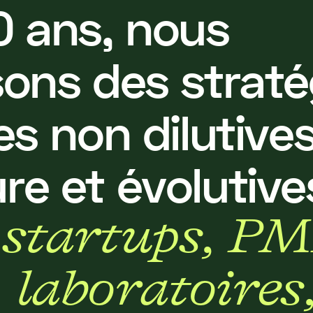
0
a
n
s
,
n
o
u
s
s
o
n
s
d
e
s
s
t
r
a
t
é
e
s
n
o
n
d
i
l
u
t
i
v
e
u
r
e
e
t
é
v
o
l
u
t
i
v
e
s
t
a
r
t
u
p
s
,
P
M
,
l
a
b
o
r
a
t
o
i
r
e
s