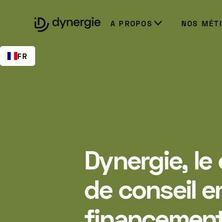
EN
A PROPOS
NOS MÉT
FR
Dynergie, le
de conseil e
financement