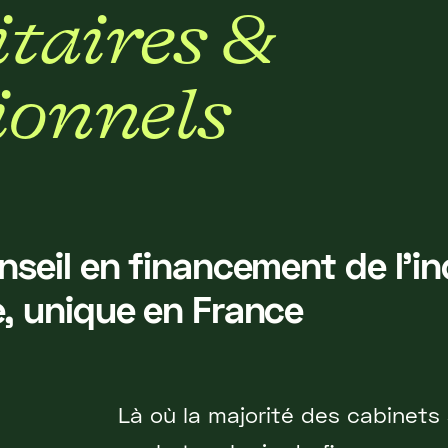
i
t
a
i
r
e
s
&
i
o
n
n
e
l
s
nseil en financement de l’in
, unique en France
Là où la majorité des cabinets 