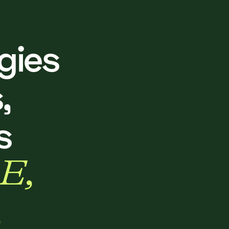
g
i
e
s
s
,
s
E
,
,