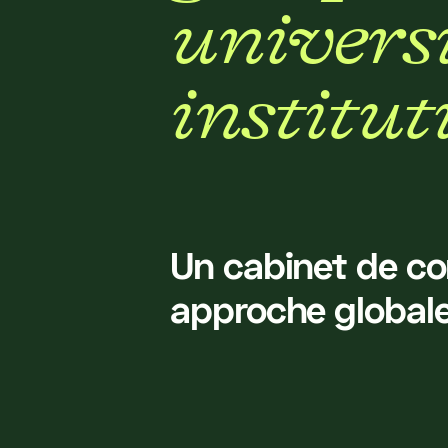
u
n
i
v
e
r
s
i
n
s
t
i
t
u
t
Un cabinet de co
approche globale