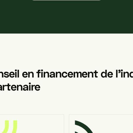
nseil
en
financement
de
l’in
rtenaire