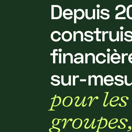
D
e
p
u
i
s
2
c
o
n
s
t
r
u
i
f
i
n
a
n
c
i
è
r
s
u
r
-
m
e
s
p
o
u
r
l
e
s
g
r
o
u
p
e
s