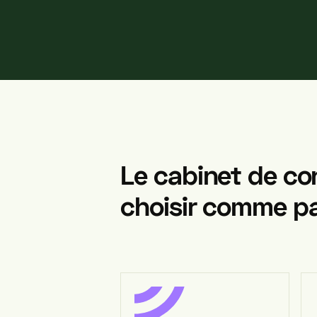
Le
cabinet
de
co
choisir
comme
pa