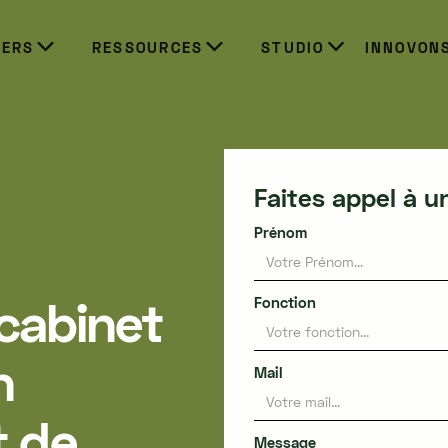
IERS
RESSOURCES
STUDIO
INNOVON
Faites appel à u
Prénom
 cabinet
Fonction
n
Mail
 de
Message