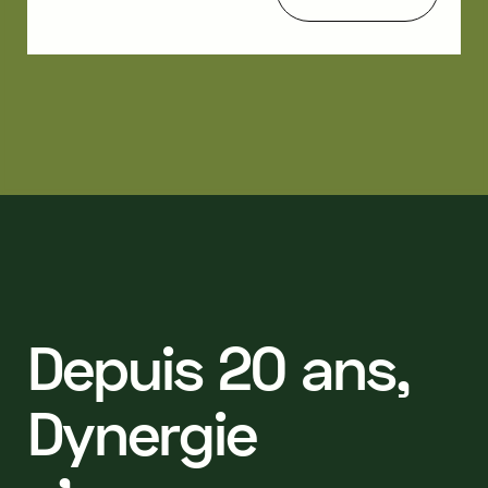
D
e
p
u
i
s
2
0
a
n
s
,
D
y
n
e
r
g
i
e