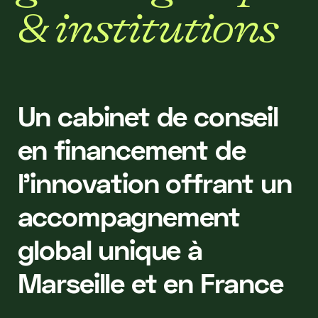
&
i
n
s
t
i
t
u
t
i
o
n
s
Un cabinet de conseil
en financement de
l'innovation offrant un
accompagnement
global unique à
Marseille et en France