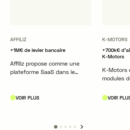
AFFILIZ
K-MOTORS
+1M€ de levier bancaire
+700k€ d'a
K-Motors
Affiliz propose comme une
K-Motors 
plateforme SaaS dans le
modules d
domaine du marketing
d'énergie
d'affiliation, conçue pour
play compa
simplifier et optimiser la
VOIR PLUS
VOIR PLU
les batteri
gestion des contenus affiliés
véhicules 
pour les créateurs de contenu
et les médias.