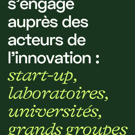
s
’
e
n
g
a
g
e
a
u
p
r
è
s
d
e
s
a
c
t
e
u
r
s
d
e
l
’
i
n
n
o
v
a
t
i
o
n
:
s
t
a
r
t
-
u
p
,
l
a
b
o
r
a
t
o
i
r
e
s
,
u
n
i
v
e
r
s
i
t
é
s
,
g
r
a
n
d
s
g
r
o
u
p
e
s