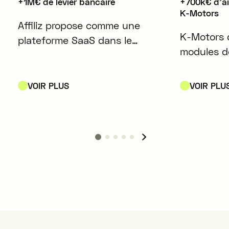
+1M€ de levier bancaire
+700k€ d'a
K-Motors
Affiliz propose comme une
K-Motors 
plateforme SaaS dans le
modules d
domaine du marketing
d'énergie
d'affiliation, conçue pour
play compa
simplifier et optimiser la
VOIR PLUS
VOIR PLU
les batteri
gestion des contenus affiliés
véhicules 
pour les créateurs de contenu
et les médias.