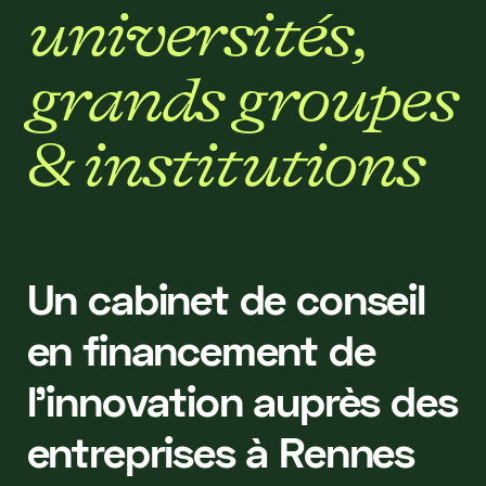
u
n
i
v
e
r
s
i
t
é
s
,
g
r
a
n
d
s
g
r
o
u
p
e
s
&
i
n
s
t
i
t
u
t
i
o
n
s
Un cabinet de conseil
en financement de
l’innovation auprès des
entreprises à Rennes