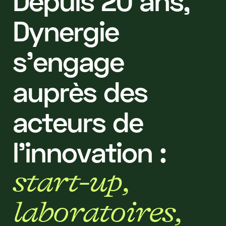
D
e
p
u
i
s
2
0
a
n
s
,
D
y
n
e
r
g
i
e
s
’
e
n
g
a
g
e
a
u
p
r
è
s
d
e
s
a
c
t
e
u
r
s
d
e
l
’
i
n
n
o
v
a
t
i
o
n
:
s
t
a
r
t
-
u
p
,
l
a
b
o
r
a
t
o
i
r
e
s
,