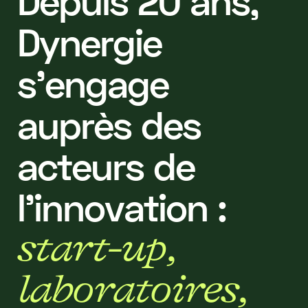
D
e
p
u
i
s
2
0
a
n
s
,
D
y
n
e
r
g
i
e
s
’
e
n
g
a
g
e
a
u
p
r
è
s
d
e
s
a
c
t
e
u
r
s
d
e
l
’
i
n
n
o
v
a
t
i
o
n
:
s
t
a
r
t
-
u
p
,
l
a
b
o
r
a
t
o
i
r
e
s
,