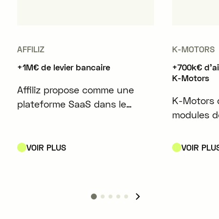
AFFILIZ
K-MOTORS
+1M€ de levier bancaire
+700k€ d'a
K-Motors
Affiliz propose comme une
K-Motors 
plateforme SaaS dans le
modules d
domaine du marketing
d'énergie
d'affiliation, conçue pour
play compa
simplifier et optimiser la
VOIR PLUS
VOIR PLU
les batteri
gestion des contenus affiliés
véhicules 
pour les créateurs de contenu
et les médias.