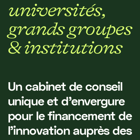
u
n
i
v
e
r
s
i
t
é
s
,
g
r
a
n
d
s
g
r
o
u
p
e
s
&
i
n
s
t
i
t
u
t
i
o
n
s
Un cabinet de conseil
unique et d’envergure
pour le financement de
l’innovation auprès des