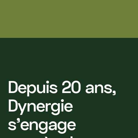
D
e
p
u
i
s
2
0
a
n
s
,
D
y
n
e
r
g
i
e
s
’
e
n
g
a
g
e