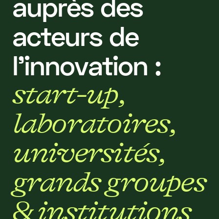
a
u
p
r
è
s
d
e
s
a
c
t
e
u
r
s
d
e
l
’
i
n
n
o
v
a
t
i
o
n
:
s
t
a
r
t
-
u
p
,
l
a
b
o
r
a
t
o
i
r
e
s
,
u
n
i
v
e
r
s
i
t
é
s
,
g
r
a
n
d
s
g
r
o
u
p
e
s
&
i
n
s
t
i
t
u
t
i
o
n
s