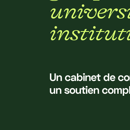
u
n
i
v
e
r
s
i
n
s
t
i
t
u
t
Un cabinet de co
un soutien compl