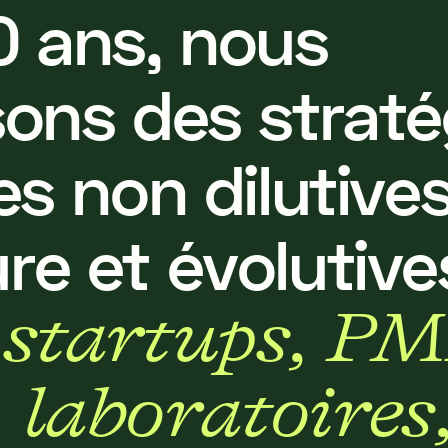
0
a
n
s
,
n
o
u
s
s
o
n
s
d
e
s
s
t
r
a
t
é
e
s
n
o
n
d
i
l
u
t
i
v
e
u
r
e
e
t
é
v
o
l
u
t
i
v
e
s
t
a
r
t
u
p
s
,
P
M
,
l
a
b
o
r
a
t
o
i
r
e
s