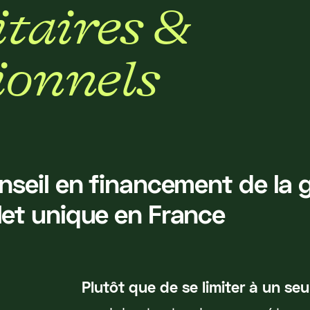
i
t
a
i
r
e
s
&
i
o
n
n
e
l
s
nseil en financement de la 
et unique en France
Plutôt que de se limiter à un seul