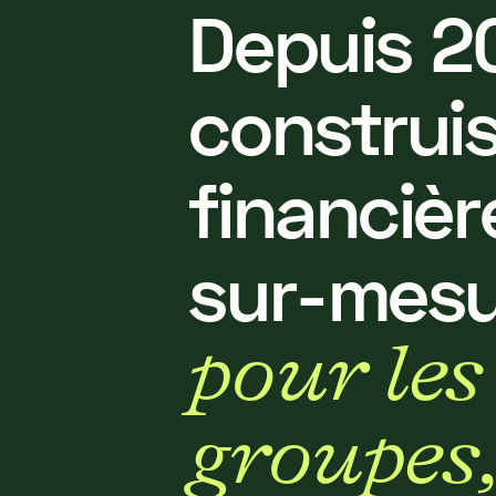
D
e
p
u
i
s
2
c
o
n
s
t
r
u
i
f
i
n
a
n
c
i
è
r
s
u
r
-
m
e
s
p
o
u
r
l
e
s
g
r
o
u
p
e
s