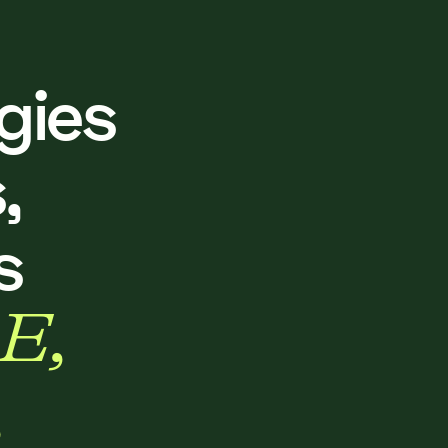
g
i
e
s
s
,
s
E
,
,