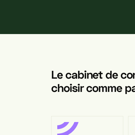
Le
cabinet
de
co
choisir
comme
pa