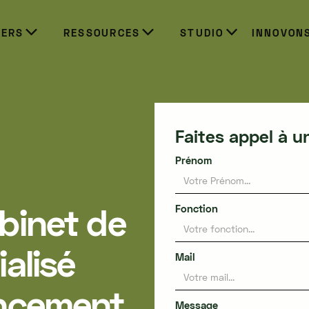
IERS
RESSOURCES
STUDIO
INNOVON
Faites appel à u
Prénom
binet de
Fonction
ialisé
Mail
ancement
Message