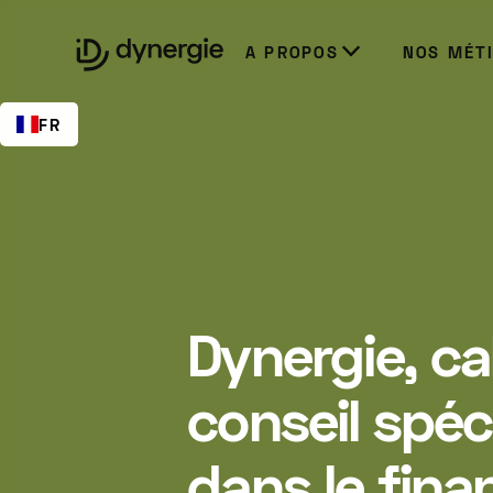
EN
A PROPOS
NOS MÉT
FR
Dynergie, ca
conseil spéc
dans le fin