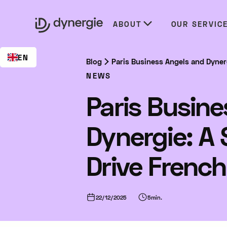
EN
ABOUT
OUR SERVIC
EN
Blog
Paris Business Angels and Dynerg
NEWS
Paris Busin
Dynergie: A 
Drive French
22/12/2025
5
min.