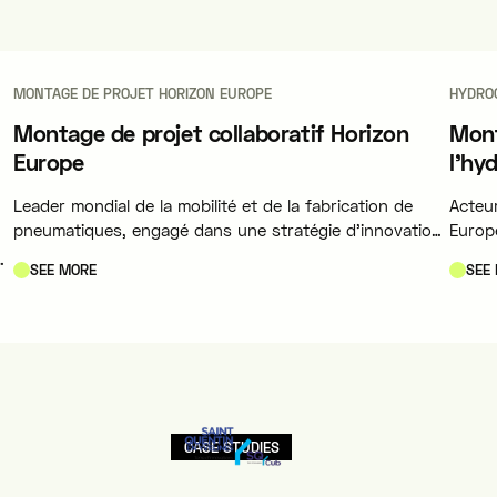
MONTAGE DE PROJET HORIZON EUROPE
HYDRO
Montage de projet collaboratif Horizon
Mont
Europe
l'hy
Leader mondial de la mobilité et de la fabrication de
Acteu
pneumatiques, engagé dans une stratégie d'innovation
Europe
radicale visant l'utilisation de matériaux 100% durables
énergé
es
SEE MORE
SEE
d'ici 2050. Michelin fédère et orchestre un écosystème
pour l
européen de pointe (17 partenaires industriels,
D,
académiques et deeptech) pour créer et industrialiser
des chaînes de valeur circulaires inédites.
s
CASE STUDIES