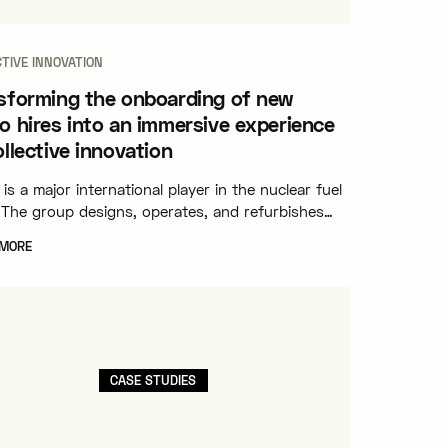
TIVE INNOVATION
sforming the onboarding of new
o hires into an immersive experience
ollective innovation
is a major international player in the nuclear fuel
. The group designs, operates, and refurbishes
rial facilities subject to stringent technological
 MORE
gulatory requirements, while actively recruiting
ers to support its major industrial projects and
its growth strategy.
CASE STUDIES