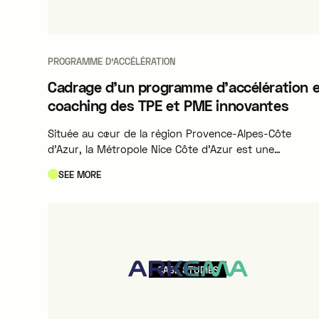
PROGRAMME D'ACCÉLÉRATION
Cadrage d’un programme d’accélération 
coaching des TPE et PME innovantes
Située au cœur de la région Provence-Alpes-Côte
d'Azur, la Métropole Nice Côte d'Azur est une
collectivité territoriale majeure engagée dans
SEE MORE
l'innovation territoriale. À travers sa Direction du
Développement Économique, elle pilote des initiatives
structurantes pour soutenir activement le tissu de TP
et PME innovantes de son territoire.
CASE STUDIES