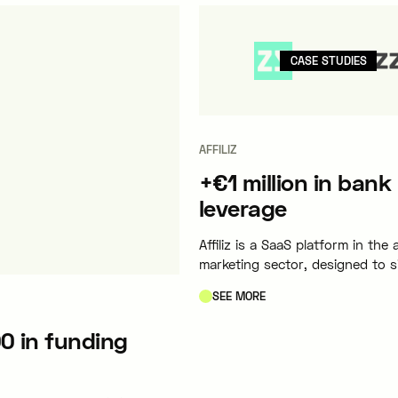
CASE STUDIES
AFFILIZ
+€1 million in bank
leverage
Affiliz is a SaaS platform in the af
marketing sector, designed to s
and optimize the management of 
SEE MORE
content for content creators a
outlets.
0 in funding