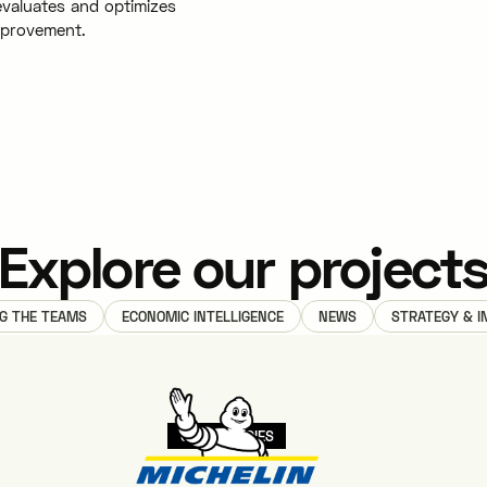
 evaluates and optimizes
mprovement.
Explore our project
G THE TEAMS
ECONOMIC INTELLIGENCE
NEWS
STRATEGY & I
CASE STUDIES