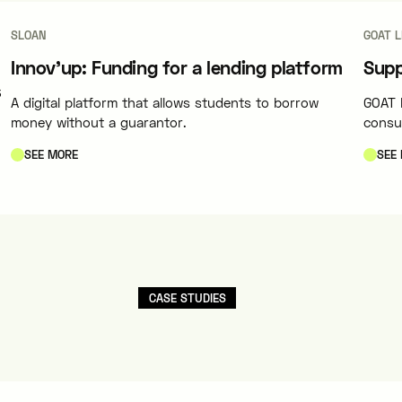
SLOAN
GOAT 
Innov'up: Funding for a lending platform
Supp
s
A digital platform that allows students to borrow
GOAT L
money without a guarantor.
consul
progr
SEE MORE
SEE
CASE STUDIES