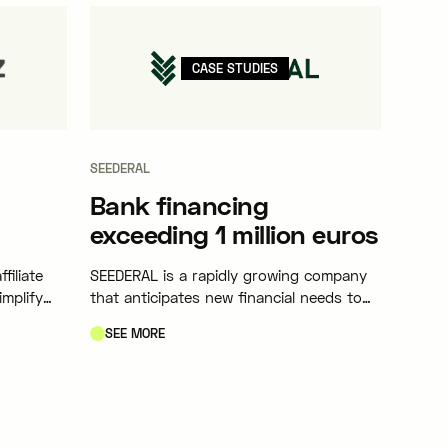
CASE STUDIES
SEEDERAL
Bank financing
exceeding 1 million euros
filiate
SEEDERAL is a rapidly growing company
implify
that anticipates new financial needs to
affiliate
support its expansion.
SEE MORE
nd media