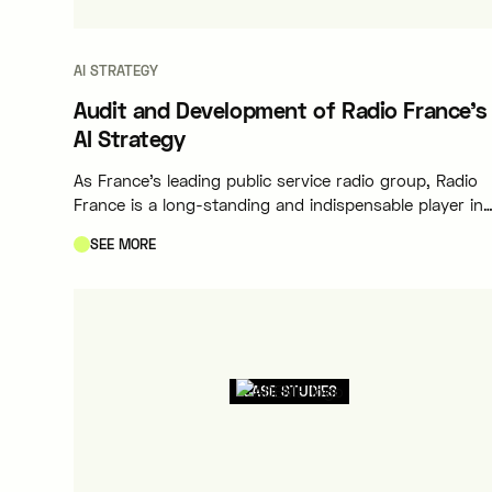
AI STRATEGY
Audit and Development of Radio France's
AI Strategy
As France’s leading public service radio group, Radio
France is a long-standing and indispensable player in
the media landscape. With its extensive network of
SEE MORE
stations and its mission to provide news, culture, and
entertainment, the group places editorial quality,
innovation, and the trust of its listeners at the heart 
its identity.
CASE STUDIES