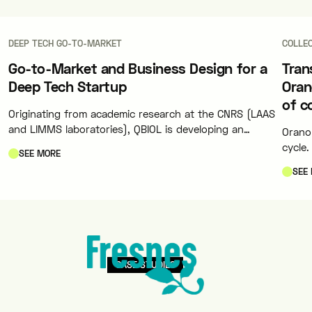
DEEP TECH GO-TO-MARKET
COLLEC
Go-to-Market and Business Design for a
Tran
Deep Tech Startup
Oran
of c
Originating from academic research at the CNRS (LAAS
and LIMMS laboratories), QBIOL is developing an
Orano 
innovative SaaS platform for simulating
cycle
SEE MORE
nanoelectrochemical and bioelectrochemical
indust
SEE
experiments.
e,
and re
engine
drive 
CASE STUDIES