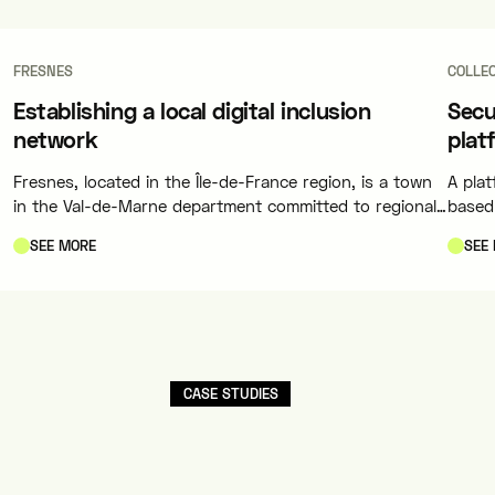
FRESNES
COLLEC
Establishing a local digital inclusion
Secu
network
plat
Fresnes, located in the Île-de-France region, is a town
A pla
in the Val-de-Marne department committed to regional
based
innovation and eligible for the “Innovate in the City”
their 
SEE MORE
SEE
program of the Greater Paris Metropolis.
of
CASE STUDIES