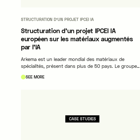
STRUCTURATION D’UN PROJET IPCEI IA
Structuration d’un projet IPCEI IA
européen sur les matériaux augmentés
par l’IA
Arkema est un leader mondial des matériaux de
spécialités, présent dans plus de 50 pays. Le groupe
développe des solutions innovantes destinées à
SEE MORE
répondre aux grands défis de la transition énergétiqu
de la mobilité durable, de l’électronique avancée et de
l’industrie du futur.
CASE STUDIES