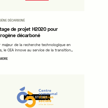
GÈNE DÉCARBONÉ
age de projet H2020 pour
drogène décarboné
r majeur de la recherche technologique en
, le CEA innove au service de la transition
tique et pilote des projets d'envergure mondiale
 MORE
'industrialisation des technologies bas-carbone.
CASE STUDIES