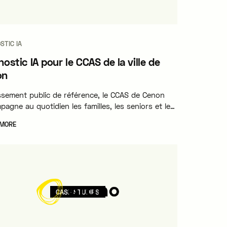
STIC IA
nostic IA pour le CCAS de la ville de
on
issement public de référence, le CCAS de Cenon
agne au quotidien les familles, les seniors et les
nnes en situation de handicap dans leurs
 MORE
hes sociales. Il se distingue notamment par la
qualité de son service d'aide à domicile certifié.
CASE STUDIES