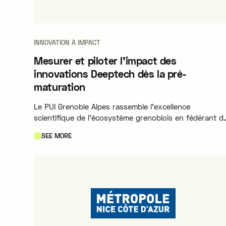
INNOVATION À IMPACT
Mesurer et piloter l'impact des
innovations Deeptech dès la pré-
maturation
Le PUI Grenoble Alpes rassemble l'excellence
scientifique de l'écosystème grenoblois en fédérant d
acteurs académiques et de recherche de premier rang
SEE MORE
(Université Grenoble Alpes, CNRS, CEA, Inria, Inserm, IR
INRAE, CHU Grenoble Alpes, SATT Linksium). Structuré
autour de 5 filières technologiques et économiques
majeures, sa mission est de propulser les découverte
des laboratoires publics vers le marché pour faire
émerger les pépites Deeptech de demain.
CASE STUDIES