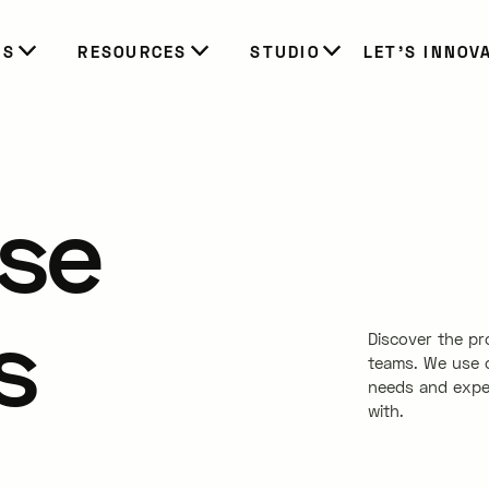
ES
RESOURCES
STUDIO
LET’S INNOV
se
s
Discover the pr
teams. We use o
needs and expe
with.