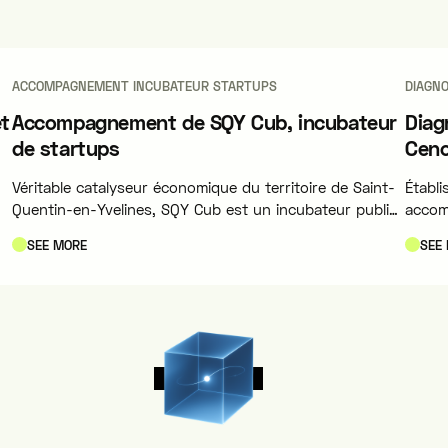
ACCOMPAGNEMENT INCUBATEUR STARTUPS
DIAGNO
et
Accompagnement de SQY Cub, incubateur
Diag
de startups
Cen
Véritable catalyseur économique du territoire de Saint-
Établ
Quentin-en-Yvelines, SQY Cub est un incubateur public
accomp
de référence dédié à l'émergence, l'accélération et le
perso
SEE MORE
SEE
passage à l'échelle d'entreprises innovantes à fort
démarc
impact (numérique, deeptech et ville durable).
haute 
E
CASE STUDIES