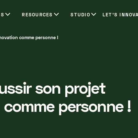
ES
RESOURCES
STUDIO
LET’S INNOV
nnovation comme personne !
ssir son projet
n comme personne !