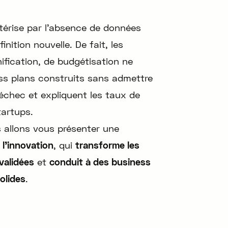
térise par l’absence de données
finition nouvelle. De fait, les
nification, de budgétisation ne
ess plans construits sans admettre
’échec et expliquent les taux de
tartups.
s allons vous présenter une
 l’innovation
, qui
transforme les
validées
et
conduit à des business
olides
.