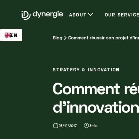
EN
ABOUT
OUR SERVIC
EN
Blog
Comment réussir son projet d'i
STRATEGY & INNOVATION
Comment réu
d'innovatio
23/11/2017
8
min.