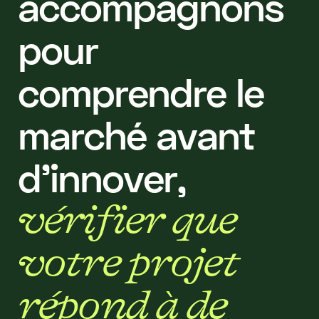
a
c
c
o
m
p
a
g
n
o
n
s
p
o
u
r
c
o
m
p
r
e
n
d
r
e
l
e
m
a
r
c
h
é
a
v
a
n
t
d
'
i
n
n
o
v
e
r
,
v
é
r
i
f
i
e
r
q
u
e
v
o
t
r
e
p
r
o
j
e
t
r
é
p
o
n
d
à
d
e