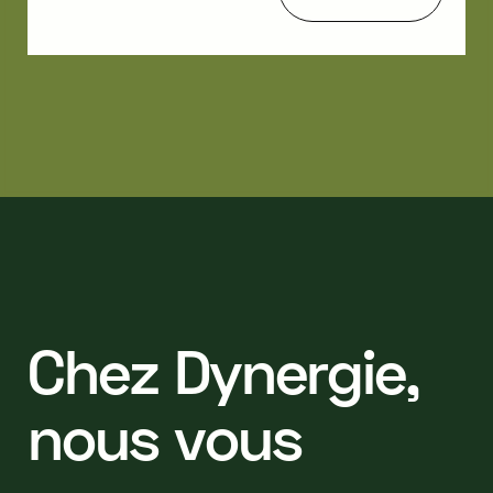
C
h
e
z
D
y
n
e
r
g
i
e
,
n
o
u
s
v
o
u
s