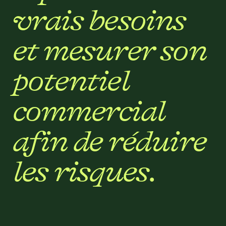
v
r
a
i
s
b
e
s
o
i
n
s
e
t
m
e
s
u
r
e
r
s
o
n
p
o
t
e
n
t
i
e
l
c
o
m
m
e
r
c
i
a
l
a
f
i
n
d
e
r
é
d
u
i
r
e
l
e
s
r
i
s
q
u
e
s
.