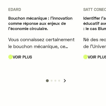
EDARD
SATT CONE
Bouchon mécanique : l'innovation
Identifier l
comme réponse aux enjeux de
éducatif av
l'économie circulaire.
: le cas Biu
Vous connaissez certainement
Né des re
le bouchon mécanique, ce
de l'Unive
bouchon au look rétro,
Strasbourg
VOIR PLUS
VOIR PLU
attaché à sa bouteille de bière
est un jeu
ou de limonade à l’ancienne
éveiller à 
par un fil de métal cambré.
anglais ch
Contrairement aux capsules, il
à 7 ans.
vous permet de refermer votre
bouteille pour la finir plus tard
et il est réutilisable quasiment