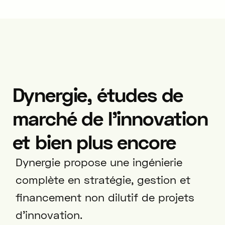
à l’infini. Ces bouchons sont
fabriqués en Alsace par les 40
passionnés d’Edard,
entreprise fondée en 1795.
Aujourd’hui, ils se sont donné
pour mission d’innover pour
Dynergie, études de
tendre vers plus de durabilité.
marché de l'innovation
et bien plus encore
Dynergie propose une ingénierie
complète en stratégie, gestion et
financement non dilutif de projets
d'innovation.