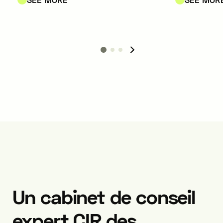
the metallu
fertilizer, animal health, and
pharmaceu
biocidal products sectors.
biotechnol
industries.
Un cabinet de conseil
expert CIR des