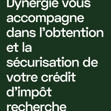
D
y
n
e
r
g
i
e
v
o
u
s
a
c
c
o
m
p
a
g
n
e
d
a
n
s
l
’
o
b
t
e
n
t
i
o
n
e
t
l
a
s
é
c
u
r
i
s
a
t
i
o
n
d
e
v
o
t
r
e
c
r
é
d
i
t
d
'
i
m
p
ô
t
r
e
c
h
e
r
c
h
e