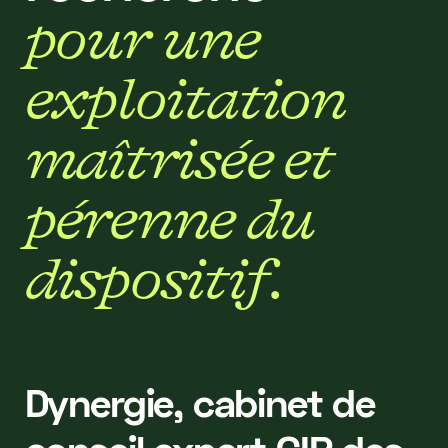
p
o
u
r
u
n
e
e
x
p
l
o
i
t
a
t
i
o
n
m
a
î
t
r
i
s
é
e
e
t
p
é
r
e
n
n
e
d
u
d
i
s
p
o
s
i
t
i
f
.
Dynergie, cabinet de