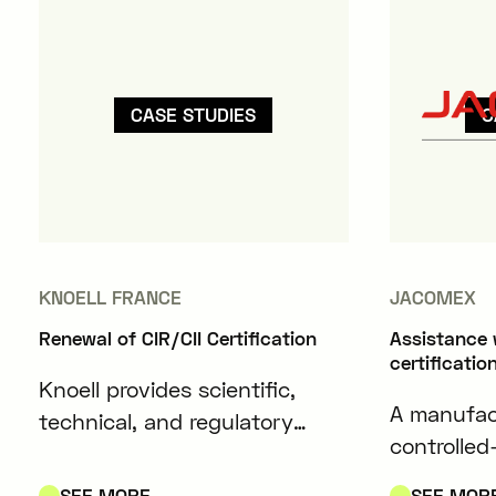
CASE STUDIES
C
KNOELL FRANCE
JACOMEX
Renewal of CIR/CII Certification
Assistance 
certificatio
Knoell provides scientific,
A manufact
technical, and regulatory
controlle
expertise to companies in the
boxes desi
chemical, crop protection,
SEE MORE
SEE MOR