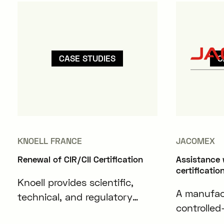
CASE STUDIES
C
KNOELL FRANCE
JACOMEX
Renewal of CIR/CII Certification
Assistance 
certificatio
Knoell provides scientific,
A manufact
technical, and regulatory
controlle
expertise to companies in the
boxes desi