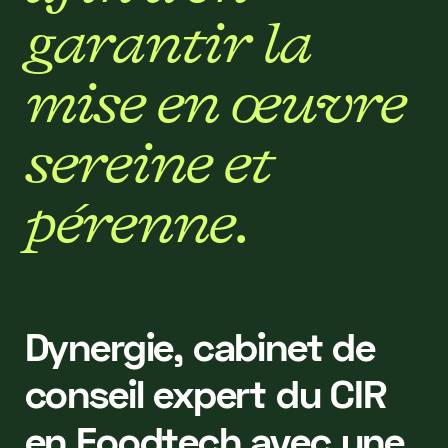
g
a
r
a
n
t
i
r
l
a
m
i
s
e
e
n
œ
u
v
r
e
s
e
r
e
i
n
e
e
t
p
é
r
e
n
n
e
.
Dynergie, cabinet de
conseil expert du CIR
en Foodtech avec une