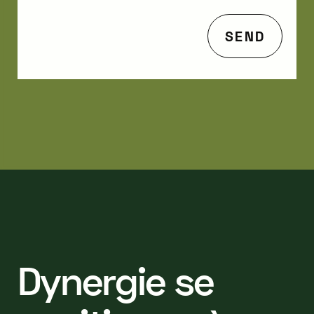
D
y
n
e
r
g
i
e
s
e