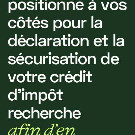
p
o
s
i
t
i
o
n
n
e
à
v
o
s
c
ô
t
é
s
p
o
u
r
l
a
d
é
c
l
a
r
a
t
i
o
n
e
t
l
a
s
é
c
u
r
i
s
a
t
i
o
n
d
e
v
o
t
r
e
c
r
é
d
i
t
d
'
i
m
p
ô
t
r
e
c
h
e
r
c
h
e
a
f
i
n
d
’
e
n