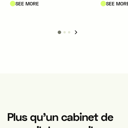
chemical, crop protection,
SEE MORE
SEE MOR
the metallu
fertilizer, animal health, and
pharmaceu
biocidal products sectors.
biotechnol
industries.
Plus qu’un cabinet de