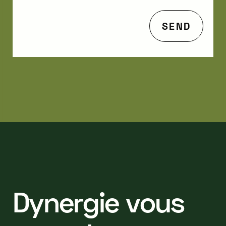
D
y
n
e
r
g
i
e
v
o
u
s