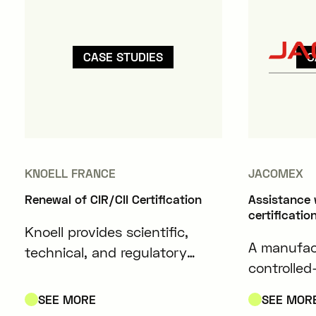
CASE STUDIES
C
KNOELL FRANCE
JACOMEX
Renewal of CIR/CII Certification
Assistance 
certificatio
Knoell provides scientific,
A manufact
technical, and regulatory
controlle
expertise to companies in the
boxes desi
chemical, crop protection,
SEE MORE
SEE MOR
the metallu
fertilizer, animal health, and