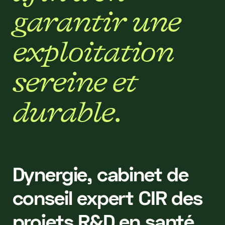
g
a
r
a
n
t
i
r
u
n
e
e
x
p
l
o
i
t
a
t
i
o
n
s
e
r
e
i
n
e
e
t
d
u
r
a
b
l
e
.
Dynergie, cabinet de
conseil expert CIR des
projets R&D en santé