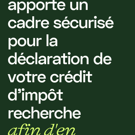
a
p
p
o
r
t
e
u
n
c
a
d
r
e
s
é
c
u
r
i
s
é
p
o
u
r
l
a
d
é
c
l
a
r
a
t
i
o
n
d
e
v
o
t
r
e
c
r
é
d
i
t
d
'
i
m
p
ô
t
r
e
c
h
e
r
c
h
e
a
f
i
n
d
'
e
n